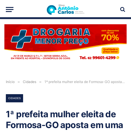
PUBLICIDADE
Início
»
Cidades
»
1ª prefeita mulher eleita de Formosa-GO aposta em uma gestão transparente
CIDADES
1ª prefeita mulher eleita de
Formosa-GO aposta em uma