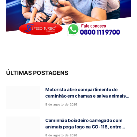
ÚLTIMAS POSTAGENS
Motorista abre compartimento de
caminhão em chamas e salva animais
na GO-118, entre Campos Belos e Monte
8 de agosto de 2026
Alegre de Goiás
Caminhão boiadeiro carregado com
animais pega fogo na GO-118, entre
Campos Belos e Monte Alegre de Goiás
8 de agosto de 2026