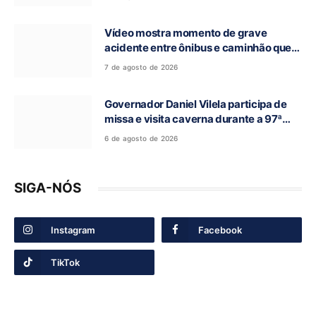
Vídeo mostra momento de grave
acidente entre ônibus e caminhão que
deixou cinco mortos na GO-010, em
7 de agosto de 2026
Luziânia
Governador Daniel Vilela participa de
missa e visita caverna durante a 97ª
Romaria do Bom Jesus da Lapa de Terra
6 de agosto de 2026
Ronca
SIGA-NÓS
Instagram
Facebook
TikTok