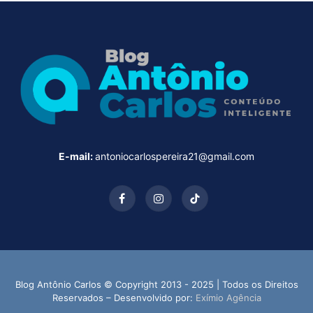
E-mail:
antoniocarlospereira21@gmail.com
Facebook
Instagram
TikTok
Blog Antônio Carlos © Copyright 2013 - 2025 | Todos os Direitos
Reservados – Desenvolvido por:
Exímio Agência