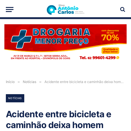
PUBLICIDADE
Início
»
Notícias
»
Acidente entre bicicleta e caminhão deixa homem ferido na Avenida JK, em Posse-GO
NOTÍCIAS
Acidente entre bicicleta e
caminhão deixa homem