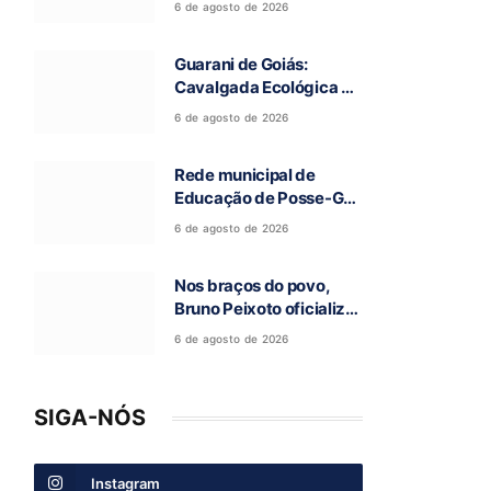
6 de agosto de 2026
a 97ª Romaria do Bom
Jesus da Lapa de Terra
Guarani de Goiás:
Ronca
Cavalgada Ecológica da
Fé reúne grande público
6 de agosto de 2026
e celebra tradição
religiosa
Rede municipal de
Educação de Posse-GO
atinge resultado
6 de agosto de 2026
histórico no Ideb
Nos braços do povo,
Bruno Peixoto oficializa
candidatura a deputado
6 de agosto de 2026
federal em convenção
do União Brasil
SIGA-NÓS
Instagram