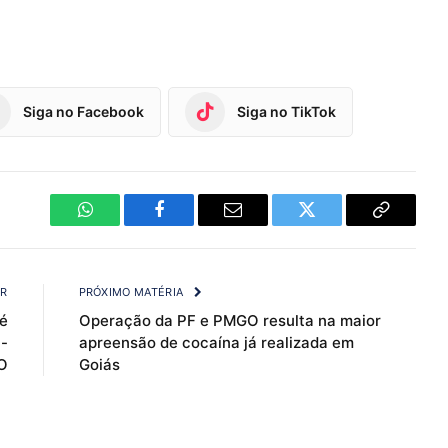
Siga no Facebook
Siga no TikTok
WhatsApp
Facebook
Email
Twitter
Copy
Link
OR
PRÓXIMO MATÉRIA
é
Operação da PF e PMGO resulta na maior
-
apreensão de cocaína já realizada em
O
Goiás