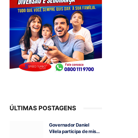
ÚLTIMAS POSTAGENS
Governador Daniel
Vilela participa de missa
e visita caverna durante