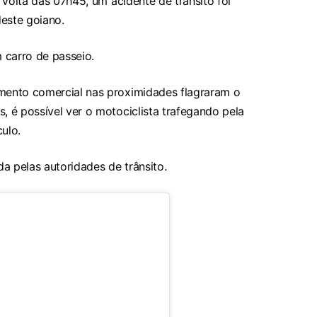
 volta das 07h45, um acidente de trânsito foi
deste goiano.
 carro de passeio.
ento comercial nas proximidades flagraram o
 é possível ver o motociclista trafegando pela
ulo.
a pelas autoridades de trânsito.