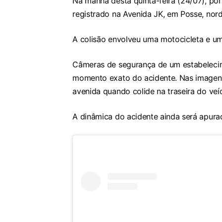
Na manhã desta quinta-feira (24/07), por
registrado na Avenida JK, em Posse, nor
A colisão envolveu uma motocicleta e um
Câmeras de segurança de um estabelecim
momento exato do acidente. Nas imagens,
avenida quando colide na traseira do veíc
A dinâmica do acidente ainda será apurad