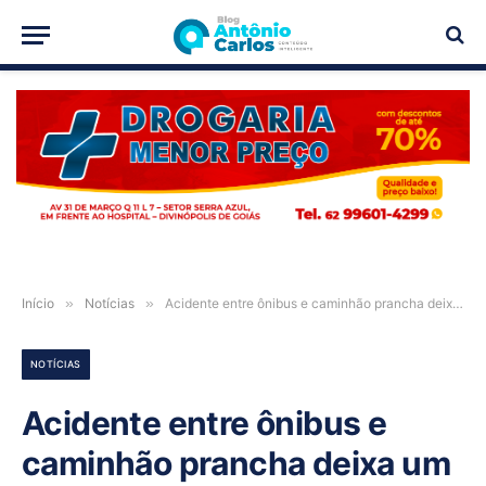
PUBLICIDADE
Início
»
Notícias
»
Acidente entre ônibus e caminhão prancha deixa um morto e dois feridos na BR-020, Alvorada do Norte-GO
NOTÍCIAS
Acidente entre ônibus e
caminhão prancha deixa um