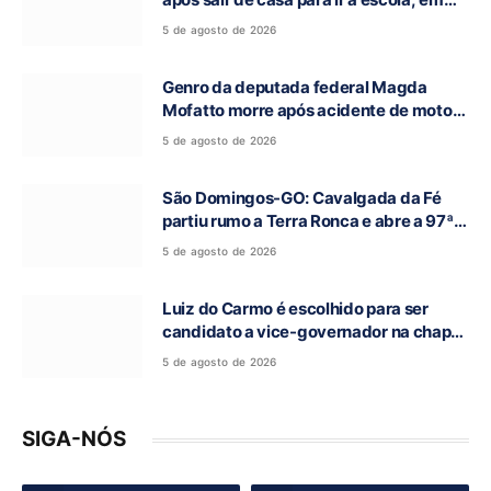
Campos Belos-GO
5 de agosto de 2026
Genro da deputada federal Magda
Mofatto morre após acidente de moto
na BR-153
5 de agosto de 2026
São Domingos-GO: Cavalgada da Fé
partiu rumo a Terra Ronca e abre a 97ª
Romaria do Bom Jesus da Lapa
5 de agosto de 2026
Luiz do Carmo é escolhido para ser
candidato a vice-governador na chapa
de Daniel Vilela
5 de agosto de 2026
SIGA-NÓS