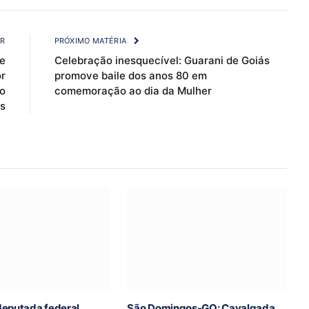
Link
OR
PRÓXIMO MATÉRIA
de
Celebração inesquecível: Guarani de Goiás
r
promove baile dos anos 80 em
o
comemoração ao dia da Mulher
s
deputada federal
São Domingos-GO: Cavalgada