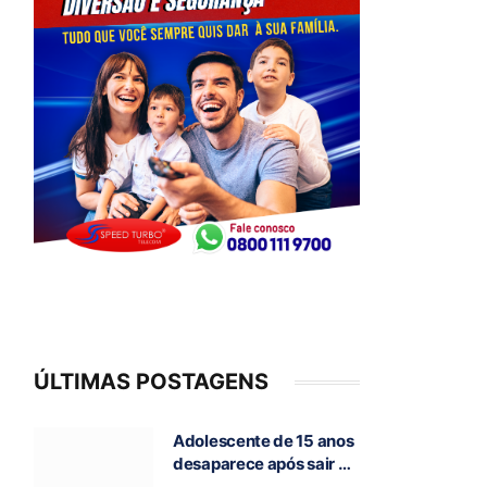
ÚLTIMAS POSTAGENS
Adolescente de 15 anos
desaparece após sair de
casa para ir à escola, em