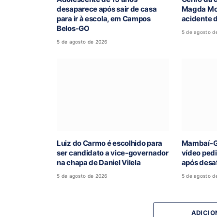
desaparece após sair de casa
Magda Mof
para ir à escola, em Campos
acidente 
Belos-GO
5 de agosto d
5 de agosto de 2026
Luiz do Carmo é escolhido para
Mambaí-G
ser candidato a vice-governador
vídeo ped
na chapa de Daniel Vilela
após desaf
5 de agosto de 2026
5 de agosto d
ADICIO