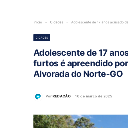
Início
»
Cidades
»
Adolescente de 17 anos acusado de 
CIDADES
Adolescente de 17 anos
furtos é apreendido po
Alvorada do Norte-GO
Por
REDAÇÃO
10 de março de 2025