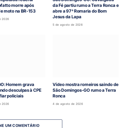
atto morre após
da Fé partiu rumo a Terra Ronca e
de moto na BR-153
abre a 97ª Romaria do Bom
Jesus da Lapa
e 2026
5 de agosto de 2026
O: Homem grava
Vídeo mostra romeiros saindo de
indo desculpas à CPE
São Domingos-GO rumo a Terra
iar policiais
Ronca
e 2026
4 de agosto de 2026
NE UM COMENTÁRIO