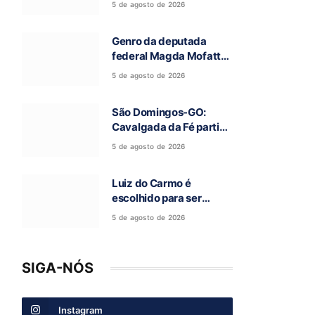
5 de agosto de 2026
Campos Belos-GO
Genro da deputada
federal Magda Mofatto
morre após acidente de
5 de agosto de 2026
moto na BR-153
São Domingos-GO:
Cavalgada da Fé partiu
rumo a Terra Ronca e
5 de agosto de 2026
abre a 97ª Romaria do
Bom Jesus da Lapa
Luiz do Carmo é
escolhido para ser
candidato a vice-
5 de agosto de 2026
governador na chapa de
Daniel Vilela
SIGA-NÓS
Instagram