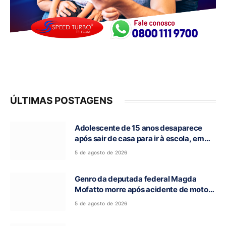
ÚLTIMAS POSTAGENS
Adolescente de 15 anos desaparece
após sair de casa para ir à escola, em
Campos Belos-GO
5 de agosto de 2026
Genro da deputada federal Magda
Mofatto morre após acidente de moto
na BR-153
5 de agosto de 2026