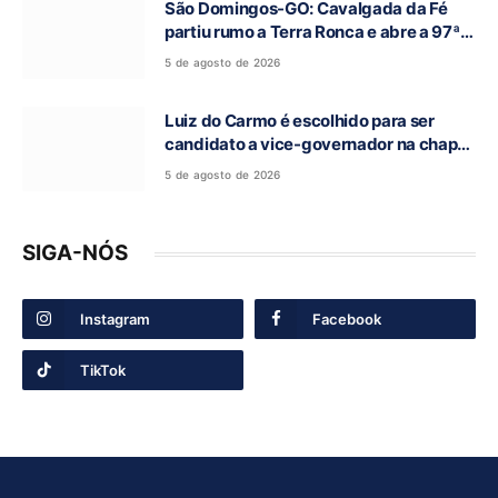
São Domingos-GO: Cavalgada da Fé
partiu rumo a Terra Ronca e abre a 97ª
Romaria do Bom Jesus da Lapa
5 de agosto de 2026
Luiz do Carmo é escolhido para ser
candidato a vice-governador na chapa
de Daniel Vilela
5 de agosto de 2026
SIGA-NÓS
Instagram
Facebook
TikTok