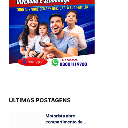
ÚLTIMAS POSTAGENS
Motorista abre
compartimento de
caminhão em chamas e