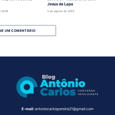
Jesus da Lapa
e 2026
5 de agosto de 2026
NE UM COMENTÁRIO
E-mail:
antoniocarlospereira21@gmail.com