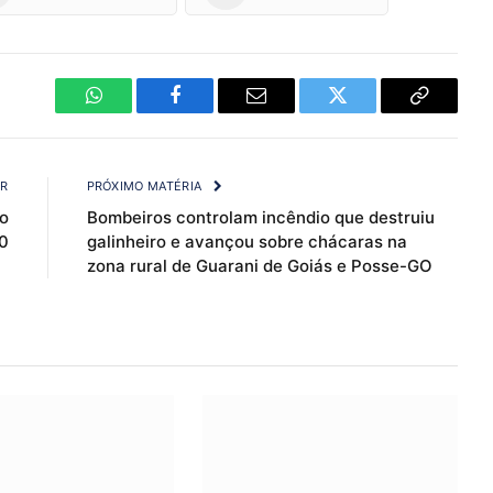
WhatsApp
Facebook
Email
Twitter
Copy
Link
OR
PRÓXIMO MATÉRIA
o
Bombeiros controlam incêndio que destruiu
0
galinheiro e avançou sobre chácaras na
zona rural de Guarani de Goiás e Posse-GO