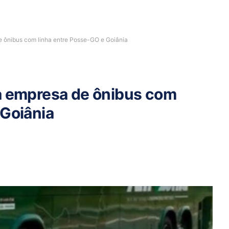
e ônibus com linha entre Posse-GO e Goiânia
a empresa de ônibus com
 Goiânia