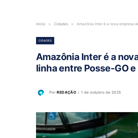
Início
»
Cidades
»
Amazônia Inter é a nova empresa d
CIDADES
Amazônia Inter é a nov
linha entre Posse-GO e
Por
REDAÇÃO
1 de outubro de 2025