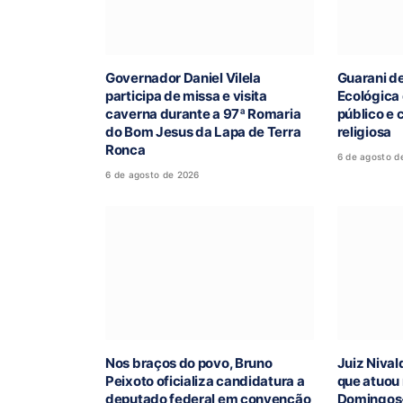
Governador Daniel Vilela
Guarani d
participa de missa e visita
Ecológica
caverna durante a 97ª Romaria
público e 
do Bom Jesus da Lapa de Terra
religiosa
Ronca
6 de agosto d
6 de agosto de 2026
Nos braços do povo, Bruno
Juiz Nival
Peixoto oficializa candidatura a
que atuou
deputado federal em convenção
Domingos-