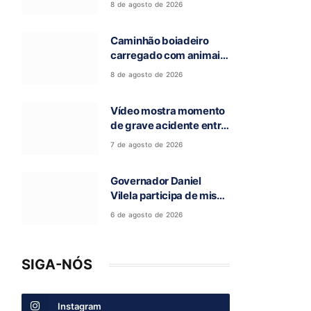
8 de agosto de 2026
salva animais na GO-
118, entre Campos Belos
Caminhão boiadeiro
e Monte Alegre de Goiás
carregado com animais
pega fogo na GO-118,
8 de agosto de 2026
entre Campos Belos e
Monte Alegre de Goiás
Vídeo mostra momento
de grave acidente entre
ônibus e caminhão que
7 de agosto de 2026
deixou cinco mortos na
GO-010, em Luziânia
Governador Daniel
Vilela participa de missa
e visita caverna durante
6 de agosto de 2026
a 97ª Romaria do Bom
Jesus da Lapa de Terra
Ronca
SIGA-NÓS
Instagram