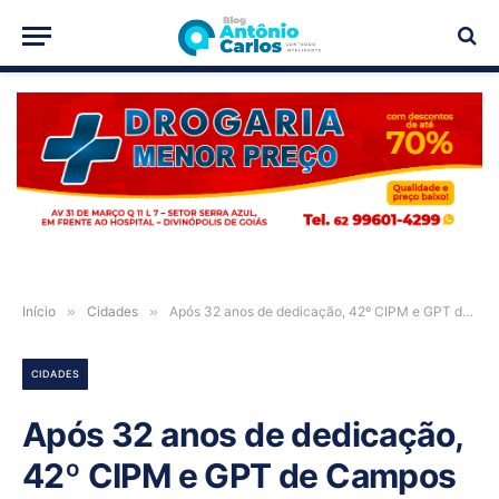
PUBLICIDADE
Início
»
Cidades
»
Após 32 anos de dedicação, 42º CIPM e GPT de Campos Belos prestam homenagem ao Tenente Magalhães em sua passagem para a Reserva
CIDADES
Após 32 anos de dedicação,
42º CIPM e GPT de Campos