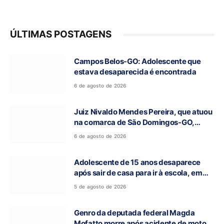
ÚLTIMAS POSTAGENS
Campos Belos-GO: Adolescente que
estava desaparecida é encontrada
6 de agosto de 2026
Juiz Nivaldo Mendes Pereira, que atuou
na comarca de São Domingos-GO,
morre aos 62 anos
6 de agosto de 2026
Adolescente de 15 anos desaparece
após sair de casa para ir à escola, em
Campos Belos-GO
5 de agosto de 2026
Genro da deputada federal Magda
Mofatto morre após acidente de moto