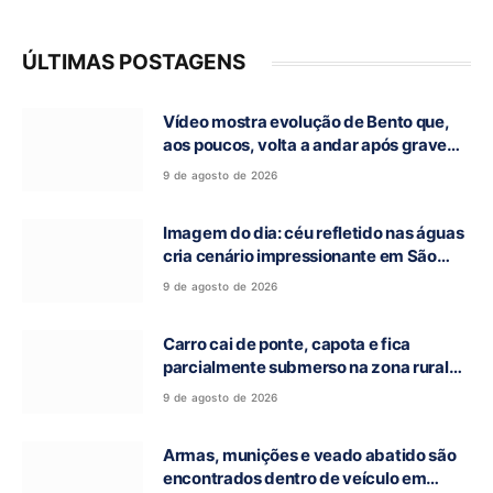
ÚLTIMAS POSTAGENS
Vídeo mostra evolução de Bento que,
aos poucos, volta a andar após grave
acidente na GO-118, em Campos Belos-
9 de agosto de 2026
GO
Imagem do dia: céu refletido nas águas
cria cenário impressionante em São
Domingos-GO
9 de agosto de 2026
Carro cai de ponte, capota e fica
parcialmente submerso na zona rural
de Nova Roma-GO
9 de agosto de 2026
Armas, munições e veado abatido são
encontrados dentro de veículo em