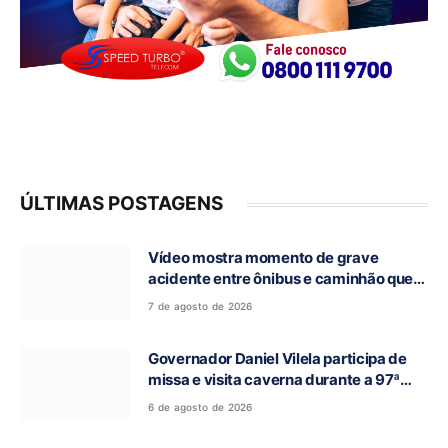
ÚLTIMAS POSTAGENS
Vídeo mostra momento de grave
acidente entre ônibus e caminhão que
deixou cinco mortos na GO-010, em
7 de agosto de 2026
Luziânia
Governador Daniel Vilela participa de
missa e visita caverna durante a 97ª
Romaria do Bom Jesus da Lapa de Terra
6 de agosto de 2026
Ronca