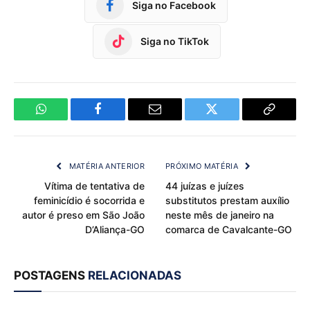
Siga no Facebook
Siga no TikTok
WhatsApp
Facebook
Email
Twitter
Copy
Link
MATÉRIA ANTERIOR
PRÓXIMO MATÉRIA
Vítima de tentativa de
44 juízas e juízes
feminicídio é socorrida e
substitutos prestam auxílio
autor é preso em São João
neste mês de janeiro na
D’Aliança-GO
comarca de Cavalcante-GO
POSTAGENS
RELACIONADAS