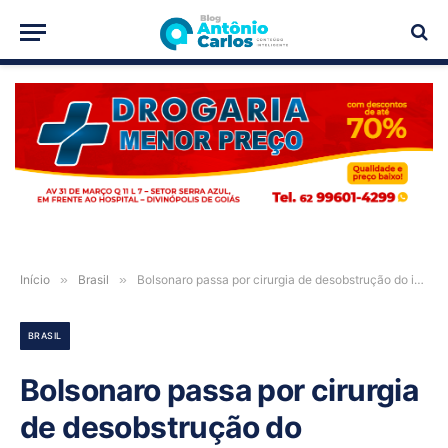
PUBLICIDADE
Início
»
Brasil
»
Bolsonaro passa por cirurgia de desobstrução do intestino em Brasília
BRASIL
Bolsonaro passa por cirurgia
de desobstrução do