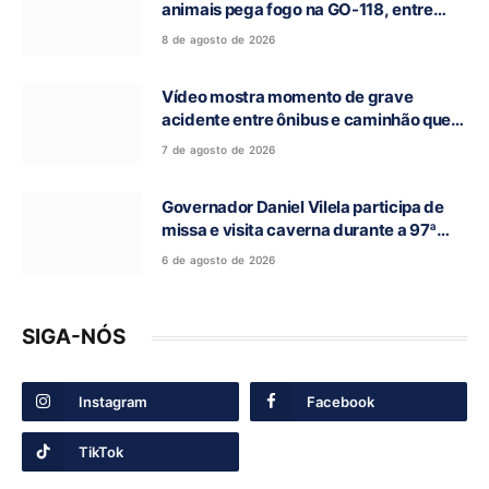
animais pega fogo na GO-118, entre
Campos Belos e Monte Alegre de Goiás
8 de agosto de 2026
Vídeo mostra momento de grave
acidente entre ônibus e caminhão que
deixou cinco mortos na GO-010, em
7 de agosto de 2026
Luziânia
Governador Daniel Vilela participa de
missa e visita caverna durante a 97ª
Romaria do Bom Jesus da Lapa de Terra
6 de agosto de 2026
Ronca
SIGA-NÓS
Instagram
Facebook
TikTok