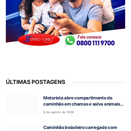
ÚLTIMAS POSTAGENS
Motorista abre compartimento de
caminhão em chamas e salva animais
na GO-118, entre Campos Belos e Monte
8 de agosto de 2026
Alegre de Goiás
Caminhão boiadeiro carregado com