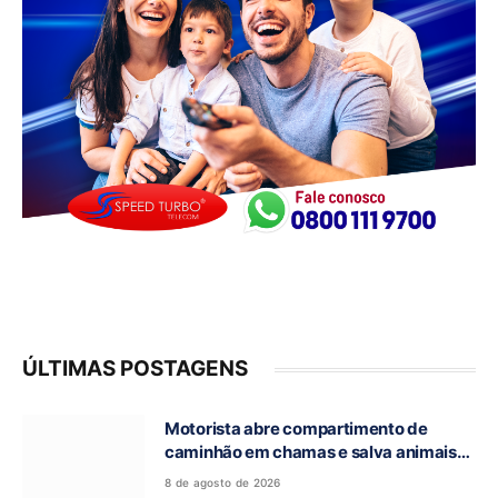
ÚLTIMAS POSTAGENS
Motorista abre compartimento de
caminhão em chamas e salva animais
na GO-118, entre Campos Belos e Monte
8 de agosto de 2026