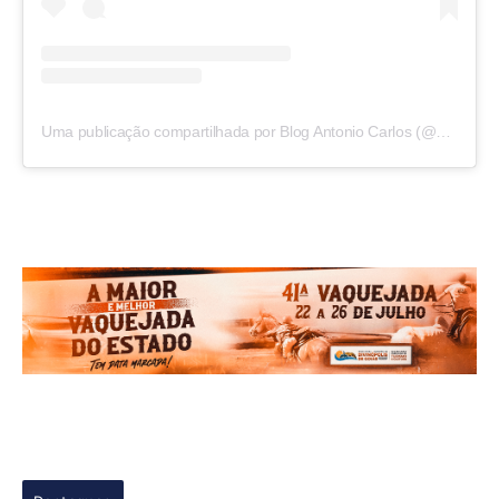
Uma publicação compartilhada por Blog Antonio Carlos (@blogantoniocarlos)