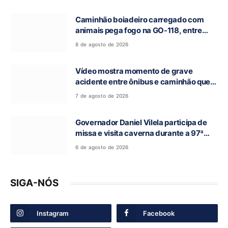
Alegre de Goiás
Caminhão boiadeiro carregado com
animais pega fogo na GO-118, entre
Campos Belos e Monte Alegre de Goiás
8 de agosto de 2026
Vídeo mostra momento de grave
acidente entre ônibus e caminhão que
deixou cinco mortos na GO-010, em
7 de agosto de 2026
Luziânia
Governador Daniel Vilela participa de
missa e visita caverna durante a 97ª
Romaria do Bom Jesus da Lapa de Terra
6 de agosto de 2026
Ronca
SIGA-NÓS
Instagram
Facebook