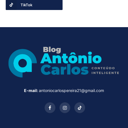
TikTok
E-mail:
antoniocarlospereira21@gmail.com
Facebook
Instagram
TikTok