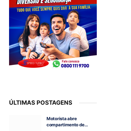
ÚLTIMAS POSTAGENS
Motorista abre
compartimento de
caminhão em chamas e