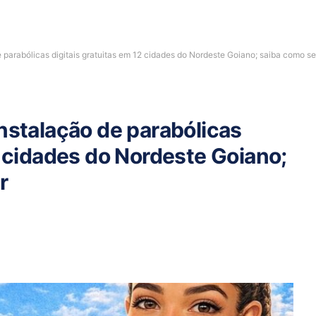
e parabólicas digitais gratuitas em 12 cidades do Nordeste Goiano; saiba como s
nstalação de parabólicas
2 cidades do Nordeste Goiano;
ar