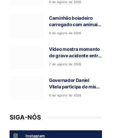
8 de agosto de 2026
salva animais na GO-
118, entre Campos Belos
Caminhão boiadeiro
e Monte Alegre de Goiás
carregado com animais
pega fogo na GO-118,
8 de agosto de 2026
entre Campos Belos e
Monte Alegre de Goiás
Vídeo mostra momento
de grave acidente entre
ônibus e caminhão que
7 de agosto de 2026
deixou cinco mortos na
GO-010, em Luziânia
Governador Daniel
Vilela participa de missa
e visita caverna durante
6 de agosto de 2026
a 97ª Romaria do Bom
Jesus da Lapa de Terra
Ronca
SIGA-NÓS
Instagram