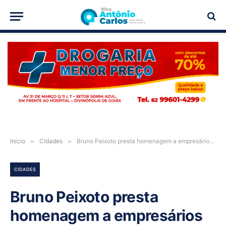
PUBLICIDADE
Início
»
Cidades
»
Bruno Peixoto presta homenagem a empresários da região Norte e ao conselheiro da Nunciatura Apostólica na França
CIDADES
Bruno Peixoto presta
homenagem a empresários