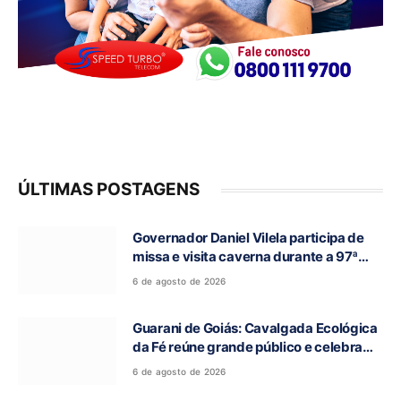
ÚLTIMAS POSTAGENS
Governador Daniel Vilela participa de
missa e visita caverna durante a 97ª
Romaria do Bom Jesus da Lapa de Terra
6 de agosto de 2026
Ronca
Guarani de Goiás: Cavalgada Ecológica
da Fé reúne grande público e celebra
tradição religiosa
6 de agosto de 2026