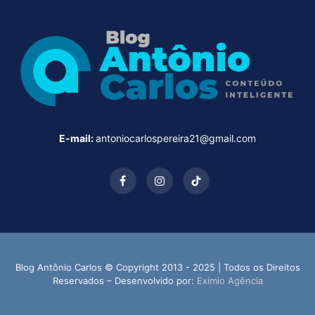
E-mail:
antoniocarlospereira21@gmail.com
Facebook
Instagram
TikTok
Blog Antônio Carlos © Copyright 2013 - 2025 | Todos os Direitos
Reservados – Desenvolvido por:
Exímio Agência