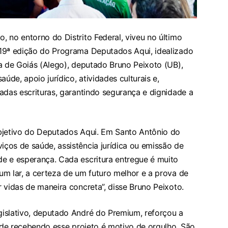
 no entorno do Distrito Federal, viveu no último
 19ª edição do Programa Deputados Aqui, idealizado
a de Goiás (Alego), deputado Bruno Peixoto (UB),
úde, apoio jurídico, atividades culturais e,
adas escrituras, garantindo segurança e dignidade a
bjetivo do Deputados Aqui. Em Santo Antônio do
ços de saúde, assistência jurídica ou emissão de
e e esperança. Cada escritura entregue é muito
um lar, a certeza de um futuro melhor e a prova de
 vidas de maneira concreta”, disse Bruno Peixoto.
islativo, deputado André do Premium, reforçou a
dade recebendo esse projeto é motivo de orgulho. São