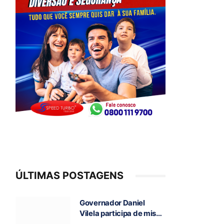
ÚLTIMAS POSTAGENS
Governador Daniel
Vilela participa de missa
e visita caverna durante