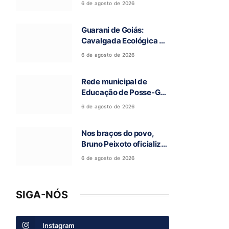
6 de agosto de 2026
a 97ª Romaria do Bom
Jesus da Lapa de Terra
Guarani de Goiás:
Ronca
Cavalgada Ecológica da
Fé reúne grande público
6 de agosto de 2026
e celebra tradição
religiosa
Rede municipal de
Educação de Posse-GO
atinge resultado
6 de agosto de 2026
histórico no Ideb
Nos braços do povo,
Bruno Peixoto oficializa
candidatura a deputado
6 de agosto de 2026
federal em convenção
do União Brasil
SIGA-NÓS
Instagram