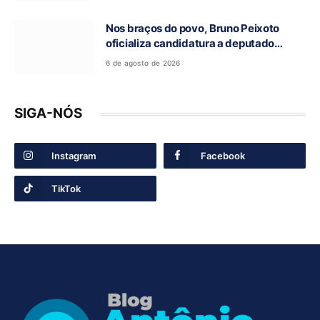
Nos braços do povo, Bruno Peixoto
oficializa candidatura a deputado
federal em convenção do União Brasil
6 de agosto de 2026
SIGA-NÓS
Instagram
Facebook
TikTok