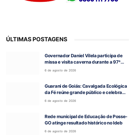
ÚLTIMAS POSTAGENS
Governador Daniel Vilela participa de
missa e visita caverna durante a 97ª
Romaria do Bom Jesus da Lapa de Terra
6 de agosto de 2026
Ronca
Guarani de Goiás: Cavalgada Ecológica
da Fé reúne grande público e celebra
tradição religiosa
6 de agosto de 2026
Rede municipal de Educação de Posse-
GO atinge resultado histórico no Ideb
6 de agosto de 2026