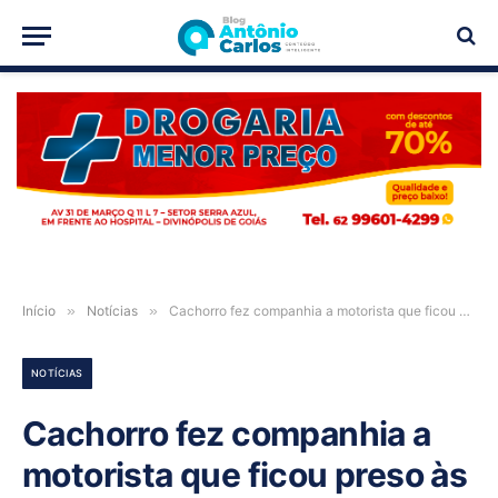
PUBLICIDADE
Início
»
Notícias
»
Cachorro fez companhia a motorista que ficou preso às ferragens ao lado de corpos após acidente na GO-118, Teresina Goiás
NOTÍCIAS
Cachorro fez companhia a
motorista que ficou preso às