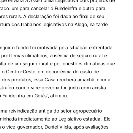
e enviará à Assembleia Legislativa dois projetos de
stado: um para cancelar o Fundeinfra e outro para
res rurais. A declaração foi dada ao final de seu
tura dos trabalhos legislativos na Alego, na tarde
nguir o fundo foi motivada pela situação enfrentada
problemas climáticos, ausência de seguro rural e
lta de um seguro rural e por questões climáticas que
e o Centro-Oeste, em decorrência do custo de
ço dos produtos, essa Casa receberá amanhã, com a
truído com o vice-governador, junto com anistia
 Fundeinfra em Goiás”, afirmou.
ma reivindicação antiga do setor agropecuário
minhada imediatamente ao Legislativo estadual. Ele
 o vice-governador, Daniel Vilela, após avaliações