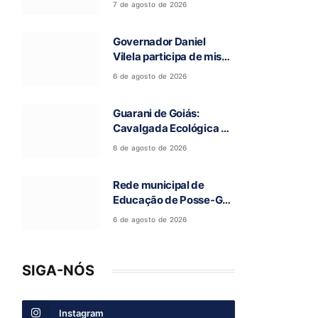
7 de agosto de 2026
deixou cinco mortos na
GO-010, em Luziânia
Governador Daniel
Vilela participa de missa
e visita caverna durante
6 de agosto de 2026
a 97ª Romaria do Bom
Jesus da Lapa de Terra
Guarani de Goiás:
Ronca
Cavalgada Ecológica da
Fé reúne grande público
6 de agosto de 2026
e celebra tradição
religiosa
Rede municipal de
Educação de Posse-GO
atinge resultado
6 de agosto de 2026
histórico no Ideb
SIGA-NÓS
Instagram