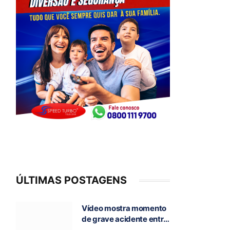
ÚLTIMAS POSTAGENS
Vídeo mostra momento
de grave acidente entre
ônibus e caminhão que