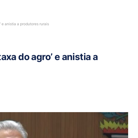
 e anistia a produtores rurais
axa do agro’ e anistia a