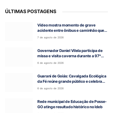
ÚLTIMAS POSTAGENS
Vídeo mostra momento de grave
acidente entre ônibus e caminhão que
deixou cinco mortos na GO-010, em
7 de agosto de 2026
Luziânia
Governador Daniel Vilela participa de
missa e visita caverna durante a 97ª
Romaria do Bom Jesus da Lapa de Terra
6 de agosto de 2026
Ronca
Guarani de Goiás: Cavalgada Ecológica
da Fé reúne grande público e celebra
tradição religiosa
6 de agosto de 2026
Rede municipal de Educação de Posse-
GO atinge resultado histórico no Ideb