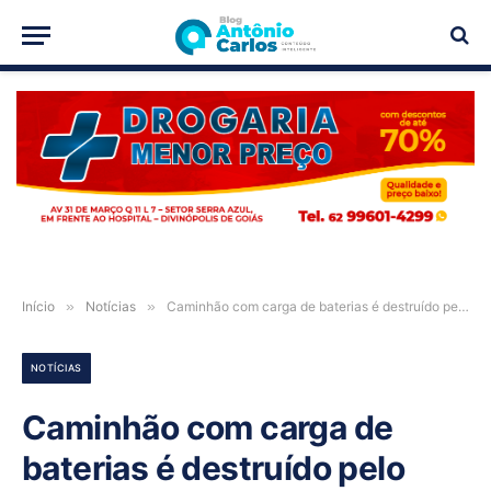
PUBLICIDADE
Início
»
Notícias
»
Caminhão com carga de baterias é destruído pelo fogo na GO-346, em Formosa-GO
NOTÍCIAS
Caminhão com carga de
baterias é destruído pelo