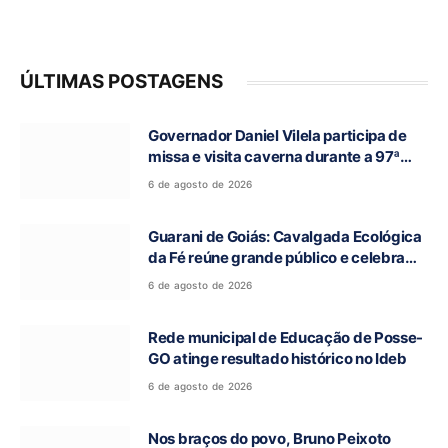
ÚLTIMAS POSTAGENS
Governador Daniel Vilela participa de
missa e visita caverna durante a 97ª
Romaria do Bom Jesus da Lapa de Terra
6 de agosto de 2026
Ronca
Guarani de Goiás: Cavalgada Ecológica
da Fé reúne grande público e celebra
tradição religiosa
6 de agosto de 2026
Rede municipal de Educação de Posse-
GO atinge resultado histórico no Ideb
6 de agosto de 2026
Nos braços do povo, Bruno Peixoto