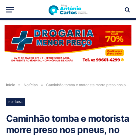
PUBLICIDADE
Início
»
Notícias
»
Caminhão tomba e motorista morre preso nos pneus, no distrito de Roda Velha-BA
NOTÍCIAS
Caminhão tomba e motorista
morre preso nos pneus, no