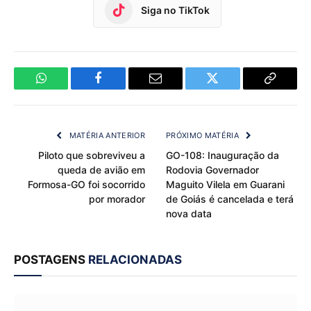
Siga no TikTok
WhatsApp
Facebook
Email
Twitter
Copy
Link
MATÉRIA ANTERIOR
PRÓXIMO MATÉRIA
Piloto que sobreviveu a
GO-108: Inauguração da
queda de avião em
Rodovia Governador
Formosa-GO foi socorrido
Maguito Vilela em Guarani
por morador
de Goiás é cancelada e terá
nova data
POSTAGENS
RELACIONADAS