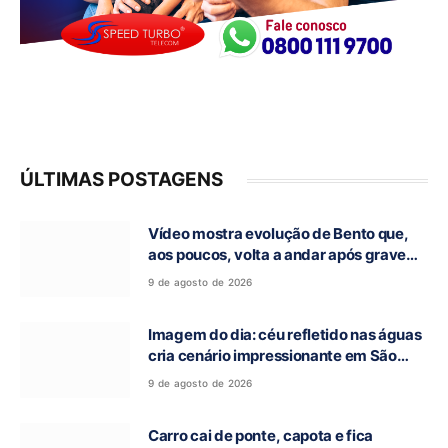
ÚLTIMAS POSTAGENS
Vídeo mostra evolução de Bento que,
aos poucos, volta a andar após grave
acidente na GO-118, em Campos Belos-
9 de agosto de 2026
GO
Imagem do dia: céu refletido nas águas
cria cenário impressionante em São
Domingos-GO
9 de agosto de 2026
Carro cai de ponte, capota e fica