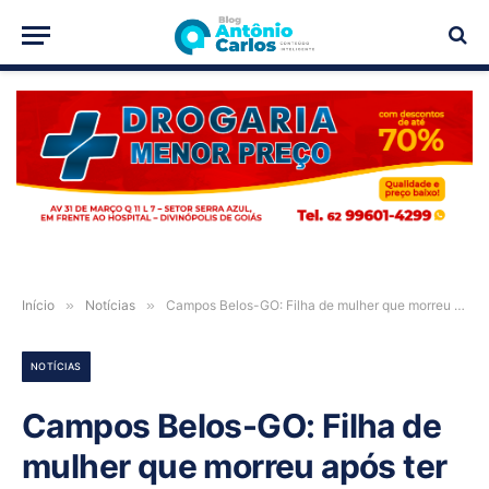
PUBLICIDADE
Início
»
Notícias
»
Campos Belos-GO: Filha de mulher que morreu após ter corpo queimado por marido viu mãe em chamas e rolando pelo chão em desespero
NOTÍCIAS
Campos Belos-GO: Filha de
mulher que morreu após ter