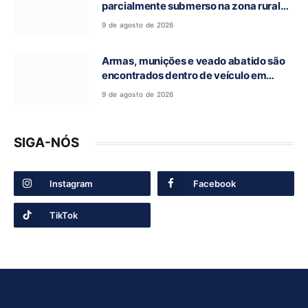
parcialmente submerso na zona rural
de Nova Roma-GO
9 de agosto de 2026
Armas, munições e veado abatido são
encontrados dentro de veículo em
Guarani de Goiás
9 de agosto de 2026
SIGA-NÓS
Instagram
Facebook
TikTok