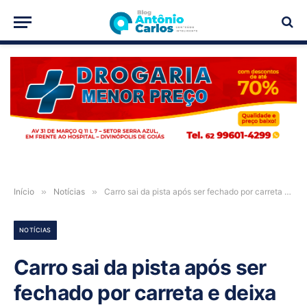
PUBLICIDADE
Início
»
Notícias
»
Carro sai da pista após ser fechado por carreta e deixa quatro feridos na BR-020, em Alvorada do Norte-GO
NOTÍCIAS
Carro sai da pista após ser
fechado por carreta e deixa