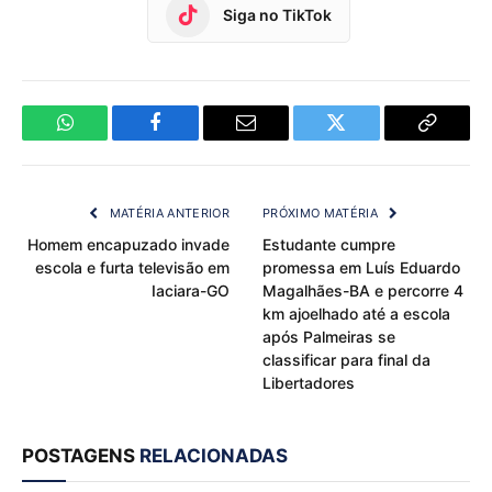
Siga no TikTok
WhatsApp
Facebook
Email
Twitter
Copy
Link
MATÉRIA ANTERIOR
PRÓXIMO MATÉRIA
Homem encapuzado invade
Estudante cumpre
escola e furta televisão em
promessa em Luís Eduardo
Iaciara-GO
Magalhães-BA e percorre 4
km ajoelhado até a escola
após Palmeiras se
classificar para final da
Libertadores
POSTAGENS
RELACIONADAS