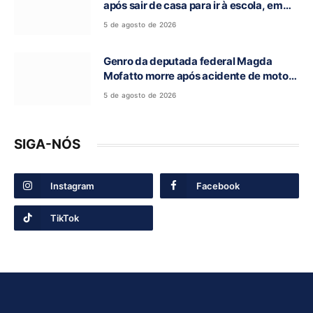
após sair de casa para ir à escola, em
Campos Belos-GO
5 de agosto de 2026
Genro da deputada federal Magda
Mofatto morre após acidente de moto
na BR-153
5 de agosto de 2026
SIGA-NÓS
Instagram
Facebook
TikTok