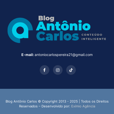
E-mail:
antoniocarlospereira21@gmail.com
Facebook
Instagram
TikTok
Blog Antônio Carlos © Copyright 2013 - 2025 | Todos os Direitos
Reservados – Desenvolvido por:
Exímio Agência