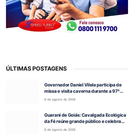
ÚLTIMAS POSTAGENS
Governador Daniel Vilela participa de
missa e visita caverna durante a 97ª
Romaria do Bom Jesus da Lapa de Terra
6 de agosto de 2026
Ronca
Guarani de Goiás: Cavalgada Ecológica
da Fé reúne grande público e celebra
tradição religiosa
6 de agosto de 2026