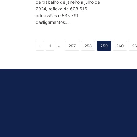
de trabalho de janeiro a julho de
2024, reflexo de 608.616
admissões e 535.791
desligamentos.…
Previous
…
1
257
258
259
260
26