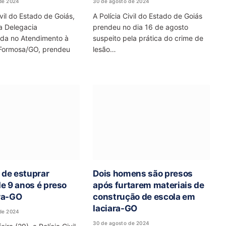
de 2024
30 de agosto de 2024
ivil do Estado de Goiás,
A Polícia Civil do Estado de Goiás
a Delegacia
prendeu no dia 16 de agosto
ada no Atendimento à
suspeito pela prática do crime de
Formosa/GO, prendeu
lesão…
de estuprar
Dois homens são presos
de 9 anos é preso
após furtarem materiais de
ra-GO
construção de escola em
Iaciara-GO
de 2024
30 de agosto de 2024