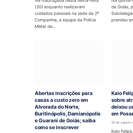
Na madrugada desta sexta-feira
Na quinta-fe
(30) enquanto realizavam
de Goiás, 
cuidados pessoais na sede da 2ª
Subdelegaci
Companhia, a equipe da Polícia
prendeu em
Militar de…
Abertas inscrições para
Kaio Fel
casas a custo zero em
sobre at
Alvorada do Norte,
deixou u
Buritinópolis, Damianópolis
em Poss
e Guarani de Goiás; saiba
29 de agosto 
como se inscrever
Kaio Felipe