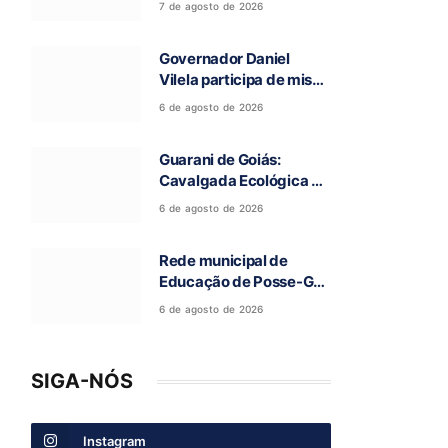
7 de agosto de 2026
deixou cinco mortos na
GO-010, em Luziânia
Governador Daniel
Vilela participa de missa
e visita caverna durante
6 de agosto de 2026
a 97ª Romaria do Bom
Jesus da Lapa de Terra
Guarani de Goiás:
Ronca
Cavalgada Ecológica da
Fé reúne grande público
6 de agosto de 2026
e celebra tradição
religiosa
Rede municipal de
Educação de Posse-GO
atinge resultado
6 de agosto de 2026
histórico no Ideb
SIGA-NÓS
Instagram