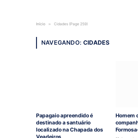
Início
»
Cidades (Page 259)
NAVEGANDO:
CIDADES
Papagaio apreendido é
Homem qu
destinado a santuário
companhe
localizado na Chapada dos
Formosa
Veadeiros