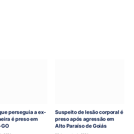
e perseguia a ex-
Suspeito de lesão corporal é
ira é preso em
preso após agressão em
-GO
Alto Paraíso de Goiás