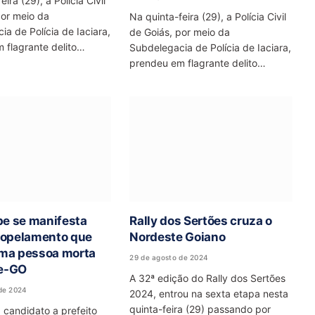
ira (29), a Polícia Civil
por meio da
Na quinta-feira (29), a Polícia Civil
a de Polícia de Iaciara,
de Goiás, por meio da
 flagrante delito…
Subdelegacia de Polícia de Iaciara,
prendeu em flagrante delito…
ipe se manifesta
Rally dos Sertões cruza o
ropelamento que
Nordeste Goiano
ma pessoa morta
29 de agosto de 2024
e-GO
A 32ª edição do Rally dos Sertões
de 2024
2024, entrou na sexta etapa nesta
quinta-feira (29) passando por
, candidato a prefeito