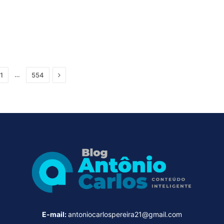
Next
…
1
554
E-mail:
antoniocarlospereira21@gmail.com