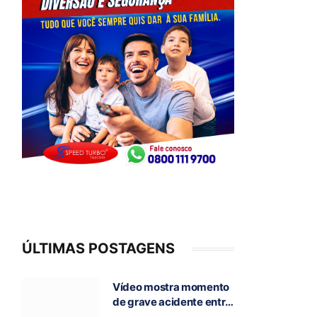
ÚLTIMAS POSTAGENS
Vídeo mostra momento
de grave acidente entre
ônibus e caminhão que