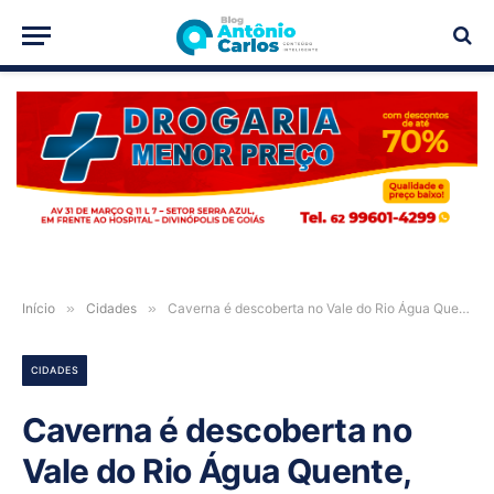
PUBLICIDADE
Início
»
Cidades
»
Caverna é descoberta no Vale do Rio Água Quente, entre Posse e Guarani de Goiás
CIDADES
Caverna é descoberta no
Vale do Rio Água Quente,