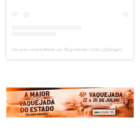
Um post compartilhado por Blog Antonio Carlos (@blogantoniocarlos)