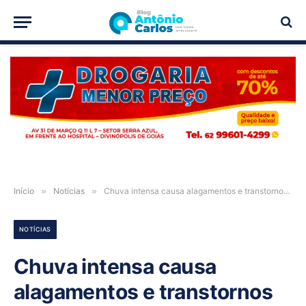
PUBLICIDADE
Início
»
Notícias
»
Chuva intensa causa alagamentos e transtornos em Formosa-GO
NOTÍCIAS
Chuva intensa causa
alagamentos e transtornos