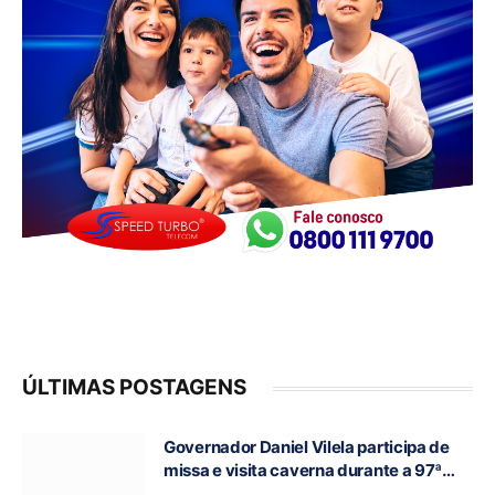
ÚLTIMAS POSTAGENS
Governador Daniel Vilela participa de
missa e visita caverna durante a 97ª
Romaria do Bom Jesus da Lapa de Terra