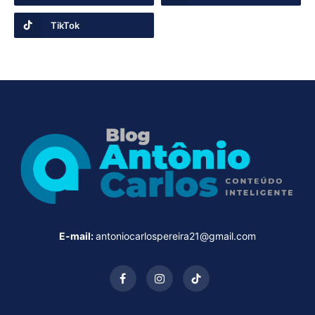
TikTok
E-mail:
antoniocarlospereira21@gmail.com
Facebook
Instagram
TikTok