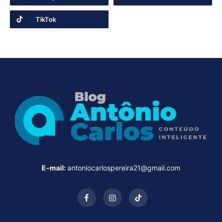
TikTok
E-mail:
antoniocarlospereira21@gmail.com
Facebook
Instagram
TikTok