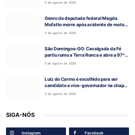
Campos Belos-GO
5 de agosto de 2026
Genro da deputada federal Magda
Mofatto morre após acidente de moto
na BR-153
5 de agosto de 2026
São Domingos-GO: Cavalgada da Fé
partiu rumo a Terra Ronca e abre a 97ª
Romaria do Bom Jesus da Lapa
5 de agosto de 2026
Luiz do Carmo é escolhido para ser
candidato a vice-governador na chapa
de Daniel Vilela
5 de agosto de 2026
SIGA-NÓS
Instagram
Facebook