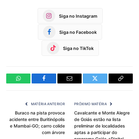
Siga no Instagram
Siga no Facebook
Siga no TikTok
WhatsApp
Facebook
Email
Twitter
Copy
Link
MATÉRIA ANTERIOR
PRÓXIMO MATÉRIA
Buraco na pista provoca
Cavalcante e Monte Alegre
acidente entre Buritinópolis
de Goiás estão na lista
e Mambaí-GO; carro colide
preliminar de localidades
com árvore
aptas a participar do
programa Goiás +Digital