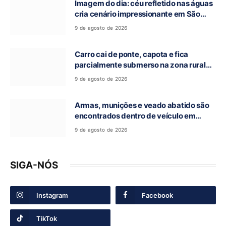
Imagem do dia: céu refletido nas águas
cria cenário impressionante em São
Domingos-GO
9 de agosto de 2026
Carro cai de ponte, capota e fica
parcialmente submerso na zona rural
de Nova Roma-GO
9 de agosto de 2026
Armas, munições e veado abatido são
encontrados dentro de veículo em
Guarani de Goiás
9 de agosto de 2026
SIGA-NÓS
Instagram
Facebook
TikTok