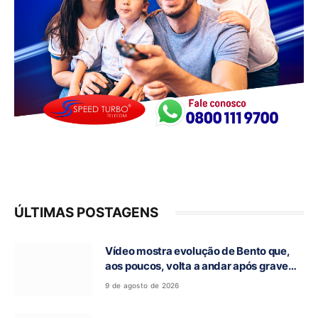
ÚLTIMAS POSTAGENS
Vídeo mostra evolução de Bento que,
aos poucos, volta a andar após grave
acidente na GO-118, em Campos Belos-
9 de agosto de 2026
GO