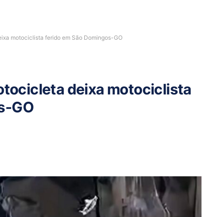
deixa motociclista ferido em São Domingos-GO
otocicleta deixa motociclista
os-GO