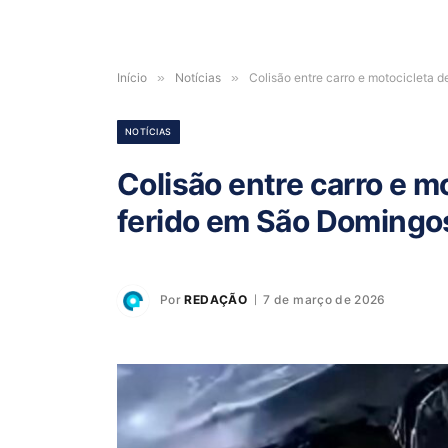
Início
»
Notícias
»
Colisão entre carro e motocicleta 
NOTÍCIAS
Colisão entre carro e m
ferido em São Doming
Por
REDAÇÃO
7 de março de 2026