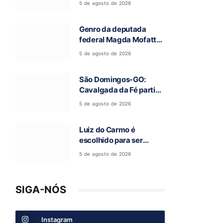
5 de agosto de 2026
Campos Belos-GO
Genro da deputada
federal Magda Mofatto
morre após acidente de
5 de agosto de 2026
moto na BR-153
São Domingos-GO:
Cavalgada da Fé partiu
rumo a Terra Ronca e
5 de agosto de 2026
abre a 97ª Romaria do
Bom Jesus da Lapa
Luiz do Carmo é
escolhido para ser
candidato a vice-
5 de agosto de 2026
governador na chapa de
Daniel Vilela
SIGA-NÓS
Instagram