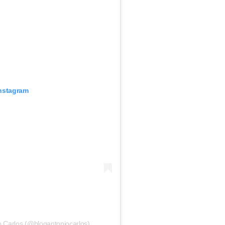
Instagram
o Carlos (@blogantoniocarlos)