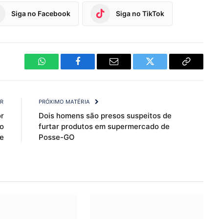
Siga no Facebook
Siga no TikTok
WhatsApp
Facebook
Email
Twitter
Copy
Link
OR
PRÓXIMO MATÉRIA
r
Dois homens são presos suspeitos de
o
furtar produtos em supermercado de
e
Posse-GO