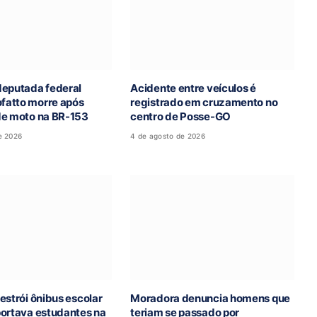
deputada federal
Acidente entre veículos é
atto morre após
registrado em cruzamento no
de moto na BR-153
centro de Posse-GO
e 2026
4 de agosto de 2026
estrói ônibus escolar
Moradora denuncia homens que
portava estudantes na
teriam se passado por