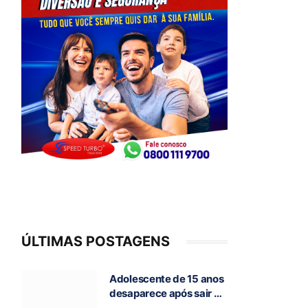
ÚLTIMAS POSTAGENS
Adolescente de 15 anos
desaparece após sair de
casa para ir à escola, em