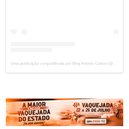
Uma publicação compartilhada por Blog Antonio Carlos (@blogantoniocarlos)