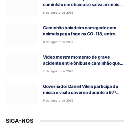
caminhão em chamas e salva animais
na GO-118, entre Campos Belos e Monte
8 de agosto de 2026
Alegre de Goiás
Caminhão boiadeiro carregado com
animais pega fogo na GO-118, entre
Campos Belos e Monte Alegre de Goiás
8 de agosto de 2026
Vídeo mostra momento de grave
acidente entre ônibus e caminhão que
deixou cinco mortos na GO-010, em
7 de agosto de 2026
Luziânia
Governador Daniel Vilela participa de
missa e visita caverna durante a 97ª
Romaria do Bom Jesus da Lapa de Terra
6 de agosto de 2026
Ronca
SIGA-NÓS