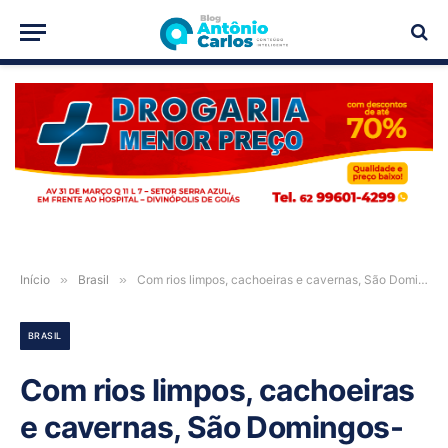
PUBLICIDADE
Início
»
Brasil
»
Com rios limpos, cachoeiras e cavernas, São Domingos-GO oferece opções para todos os gostos
BRASIL
Com rios limpos, cachoeiras
e cavernas, São Domingos-