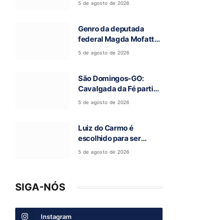
5 de agosto de 2026
Campos Belos-GO
Genro da deputada
federal Magda Mofatto
morre após acidente de
5 de agosto de 2026
moto na BR-153
São Domingos-GO:
Cavalgada da Fé partiu
rumo a Terra Ronca e
5 de agosto de 2026
abre a 97ª Romaria do
Bom Jesus da Lapa
Luiz do Carmo é
escolhido para ser
candidato a vice-
5 de agosto de 2026
governador na chapa de
Daniel Vilela
SIGA-NÓS
Instagram