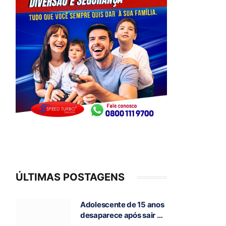
ÚLTIMAS POSTAGENS
Adolescente de 15 anos
desaparece após sair de
casa para ir à escola, em