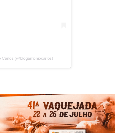
o Carlos (@blogantoniocarlos)