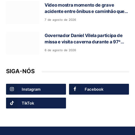
Vídeo mostra momento de grave
acidente entre ônibus e caminhão que
deixou cinco mortos na GO-010, em
7 de agosto de 2026
Luziânia
Governador Daniel Vilela participa de
missa e visita caverna durante a 97ª
Romaria do Bom Jesus da Lapa de Terra
6 de agosto de 2026
Ronca
SIGA-NÓS
Instagram
Facebook
TikTok