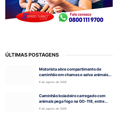
ÚLTIMAS POSTAGENS
Motorista abre compartimento de
caminhão em chamas e salva animais
na GO-118, entre Campos Belos e Monte
8 de agosto de 2026
Alegre de Goiás
Caminhão boiadeiro carregado com
animais pega fogo na GO-118, entre
Campos Belos e Monte Alegre de Goiás
8 de agosto de 2026