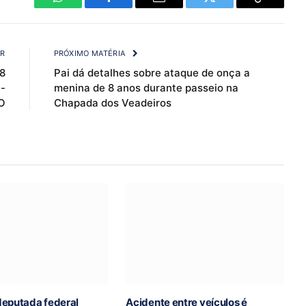
WhatsApp
Facebook
Email
Twitter
Copy
Link
OR
PRÓXIMO MATÉRIA
8
Pai dá detalhes sobre ataque de onça a
-
menina de 8 anos durante passeio na
O
Chapada dos Veadeiros
deputada federal
Acidente entre veículos é