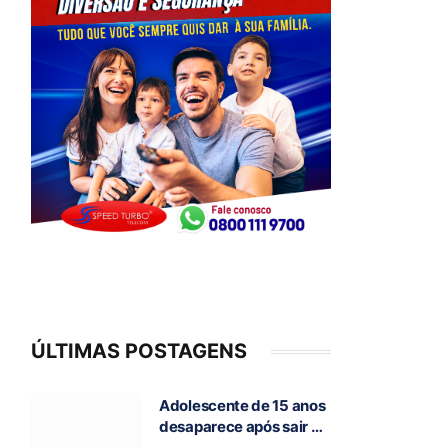
ÚLTIMAS POSTAGENS
Adolescente de 15 anos
desaparece após sair de
casa para ir à escola, em