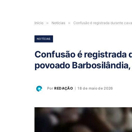
Início
»
Notícias
»
Confusão é registrada durante cav
NOTÍCIAS
Confusão é registrada 
povoado Barbosilândia
Por
REDAÇÃO
18 de maio de 2026