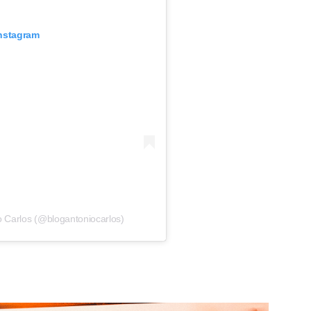
Instagram
o Carlos (@blogantoniocarlos)