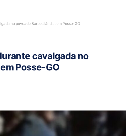
algada no povoado Barbosilândia, em Posse-GO
durante cavalgada no
, em Posse-GO