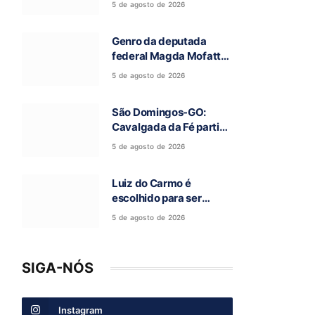
5 de agosto de 2026
Campos Belos-GO
Genro da deputada
federal Magda Mofatto
morre após acidente de
5 de agosto de 2026
moto na BR-153
São Domingos-GO:
Cavalgada da Fé partiu
rumo a Terra Ronca e
5 de agosto de 2026
abre a 97ª Romaria do
Bom Jesus da Lapa
Luiz do Carmo é
escolhido para ser
candidato a vice-
5 de agosto de 2026
governador na chapa de
Daniel Vilela
SIGA-NÓS
Instagram