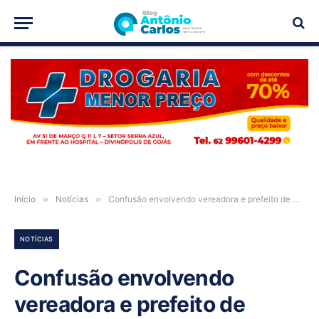
PUBLICIDADE
Início
»
Notícias
»
Confusão envolvendo vereadora e prefeito de Paranã-TO após denúncia sobre uso irregular de maquinário público
NOTÍCIAS
Confusão envolvendo
vereadora e prefeito de