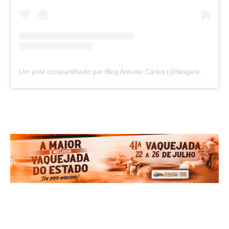
Um post compartilhado por Blog Antonio Carlos (@blogantoniocarlos)