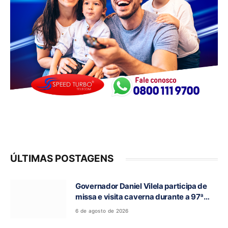
ÚLTIMAS POSTAGENS
Governador Daniel Vilela participa de
missa e visita caverna durante a 97ª
Romaria do Bom Jesus da Lapa de Terra
6 de agosto de 2026
Ronca