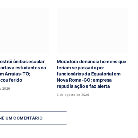
estrói ônibus escolar
Moradora denuncia homens que
portava estudantes na
teriam se passado por
m Arraias-TO;
funcionários da Equatorial em
cou ferido
Nova Roma-GO; empresa
repudia ação e faz alerta
e 2026
3 de agosto de 2026
NE UM COMENTÁRIO