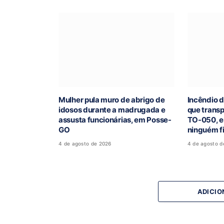
Mulher pula muro de abrigo de
Incêndio d
idosos durante a madrugada e
que trans
assusta funcionárias, em Posse-
TO-050, e
GO
ninguém fi
4 de agosto de 2026
4 de agosto d
ADICIO