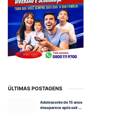
ÚLTIMAS POSTAGENS
Adolescente de 15 anos
desaparece após sair de
casa para ir à escola, em