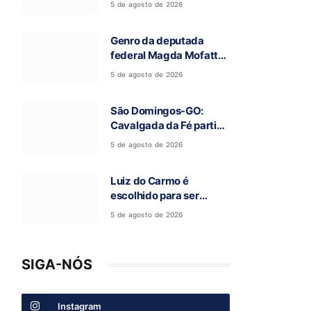
5 de agosto de 2026
Campos Belos-GO
Genro da deputada
federal Magda Mofatto
morre após acidente de
5 de agosto de 2026
moto na BR-153
São Domingos-GO:
Cavalgada da Fé partiu
rumo a Terra Ronca e
5 de agosto de 2026
abre a 97ª Romaria do
Bom Jesus da Lapa
Luiz do Carmo é
escolhido para ser
candidato a vice-
5 de agosto de 2026
governador na chapa de
Daniel Vilela
SIGA-NÓS
Instagram