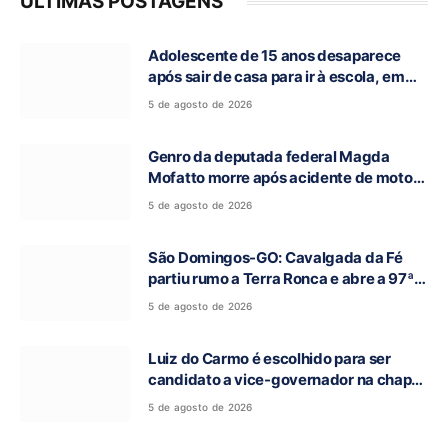
ÚLTIMAS POSTAGENS
Adolescente de 15 anos desaparece
após sair de casa para ir à escola, em
Campos Belos-GO
5 de agosto de 2026
Genro da deputada federal Magda
Mofatto morre após acidente de moto
na BR-153
5 de agosto de 2026
São Domingos-GO: Cavalgada da Fé
partiu rumo a Terra Ronca e abre a 97ª
Romaria do Bom Jesus da Lapa
5 de agosto de 2026
Luiz do Carmo é escolhido para ser
candidato a vice-governador na chapa
de Daniel Vilela
5 de agosto de 2026