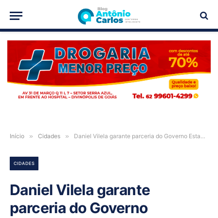
PUBLICIDADE
Início
»
Cidades
»
Daniel Vilela garante parceria do Governo Estadual com mineradora para impulsionar desenvolvimento do Nordeste goiano
CIDADES
Daniel Vilela garante
parceria do Governo