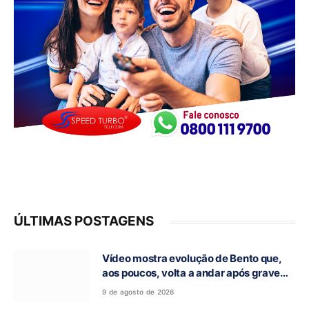
ÚLTIMAS POSTAGENS
Vídeo mostra evolução de Bento que,
aos poucos, volta a andar após grave
acidente na GO-118, em Campos Belos-
9 de agosto de 2026
GO