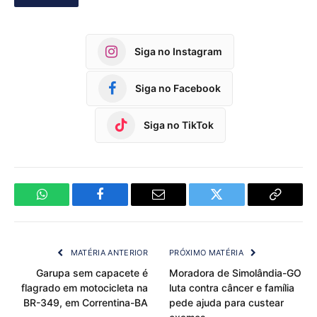
Siga no Instagram
Siga no Facebook
Siga no TikTok
WhatsApp
Facebook
Email
Twitter
Copy
Link
MATÉRIA ANTERIOR
PRÓXIMO MATÉRIA
Garupa sem capacete é
Moradora de Simolândia-GO
flagrado em motocicleta na
luta contra câncer e família
BR-349, em Correntina-BA
pede ajuda para custear