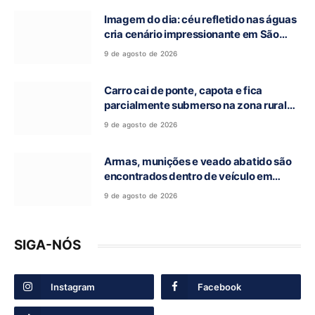
Imagem do dia: céu refletido nas águas
cria cenário impressionante em São
Domingos-GO
9 de agosto de 2026
Carro cai de ponte, capota e fica
parcialmente submerso na zona rural
de Nova Roma-GO
9 de agosto de 2026
Armas, munições e veado abatido são
encontrados dentro de veículo em
Guarani de Goiás
9 de agosto de 2026
SIGA-NÓS
Instagram
Facebook