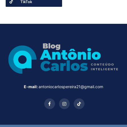
TikTok
E-mail:
antoniocarlospereira21@gmail.com
Facebook
Instagram
TikTok