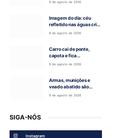
9 de agosto de 2026
após grave acidente na
GO-118, em Campos
Imagem do dia: céu
Belos-GO
refletido nas águas cria
cenário impressionante
9 de agosto de 2026
em São Domingos-GO
Carro cai de ponte,
capota e fica
parcialmente submerso
9 de agosto de 2026
na zona rural de Nova
Roma-GO
Armas, munições e
veado abatido são
encontrados dentro de
9 de agosto de 2026
veículo em Guarani de
Goiás
SIGA-NÓS
Instagram