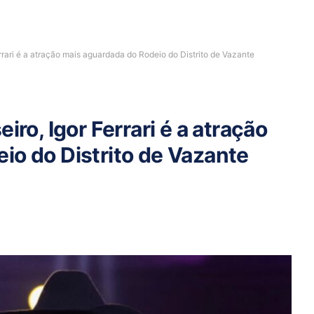
errari é a atração mais aguardada do Rodeio do Distrito de Vazante
iro, Igor Ferrari é a atração
io do Distrito de Vazante