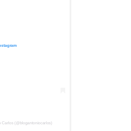
Instagram
o Carlos (@blogantoniocarlos)