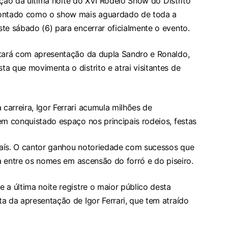
tração da última noite do XVI Rodeio Show do Distrito
pontado como o show mais aguardado de toda a
te sábado (6) para encerrar oficialmente o evento.
ntará com apresentação da dupla Sandro e Ronaldo,
a que movimenta o distrito e atrai visitantes de
arreira, Igor Ferrari acumula milhões de
em conquistado espaço nos principais rodeios, festas
aís. O cantor ganhou notoriedade com sucessos que
ra entre os nomes em ascensão do forró e do piseiro.
 a última noite registre o maior público desta
a da apresentação de Igor Ferrari, que tem atraído