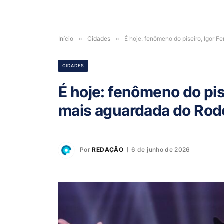
Início
»
Cidades
»
É hoje: fenômeno do piseiro, Igor F
CIDADES
É hoje: fenômeno do pise
mais aguardada do Rode
Por
REDAÇÃO
6 de junho de 2026