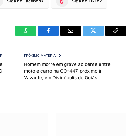
Siga no Facebook
Siga no TikTok
WhatsApp
Facebook
Email
Twitter
Copy
Link
OR
PRÓXIMO MATÉRIA
de
Homem morre em grave acidente entre
O
moto e carro na GO-447, próximo à
Vazante, em Divinópolis de Goiás