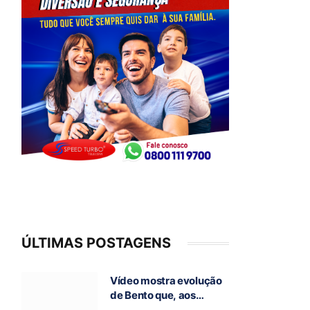
ÚLTIMAS POSTAGENS
Vídeo mostra evolução
de Bento que, aos
poucos, volta a andar