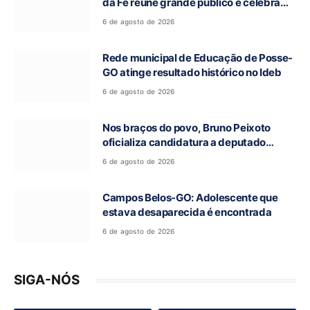
da Fé reúne grande público e celebra
tradição religiosa
6 de agosto de 2026
Rede municipal de Educação de Posse-
GO atinge resultado histórico no Ideb
6 de agosto de 2026
Nos braços do povo, Bruno Peixoto
oficializa candidatura a deputado
federal em convenção do União Brasil
6 de agosto de 2026
Campos Belos-GO: Adolescente que
estava desaparecida é encontrada
6 de agosto de 2026
SIGA-NÓS