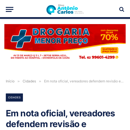
PUBLICIDADE
Início
»
Cidades
»
Em nota oficial, vereadores defendem revisão e suspensão temporária da Taxa do Lixo em Posse-GO
CIDADES
Em nota oficial, vereadores
defendem revisão e