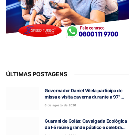
ÚLTIMAS POSTAGENS
Governador Daniel Vilela participa de
missa e visita caverna durante a 97ª
Romaria do Bom Jesus da Lapa de Terra
6 de agosto de 2026
Ronca
Guarani de Goiás: Cavalgada Ecológica
da Fé reúne grande público e celebra
tradição religiosa