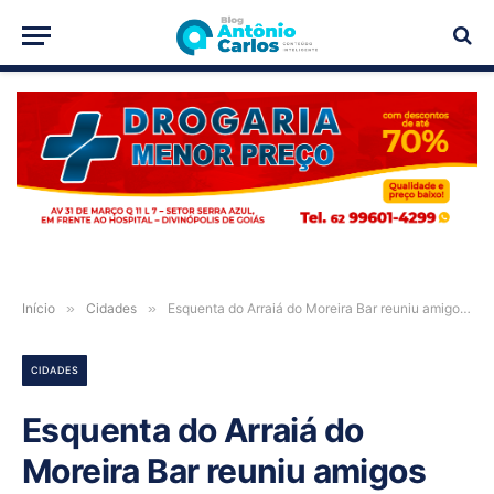
PUBLICIDADE
Início
»
Cidades
»
Esquenta do Arraiá do Moreira Bar reuniu amigos em clima de festa e descontração em Iaciara-GO
CIDADES
Esquenta do Arraiá do
Moreira Bar reuniu amigos