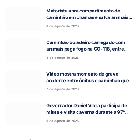
Motorista abre compartimento de
caminhão em chamas e salva animais
na GO-118, entre Campos Belos e Monte
8 de agosto de 2026
Alegre de Goiás
Caminhão boiadeiro carregado com
animais pega fogo na GO-118, entre
Campos Belos e Monte Alegre de Goiás
8 de agosto de 2026
Vídeo mostra momento de grave
acidente entre ônibus e caminhão que
deixou cinco mortos na GO-010, em
7 de agosto de 2026
Luziânia
Governador Daniel Vilela participa de
missa e visita caverna durante a 97ª
Romaria do Bom Jesus da Lapa de Terra
6 de agosto de 2026
Ronca