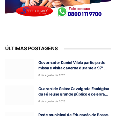
ÚLTIMAS POSTAGENS
Governador Daniel Vilela participa de
missa e visita caverna durante a 97ª
Romaria do Bom Jesus da Lapa de Terra
6 de agosto de 2026
Ronca
Guarani de Goiás: Cavalgada Ecológica
da Fé reúne grande público e celebra
tradição religiosa
6 de agosto de 2026
Rede municipal de Educação de Posse-