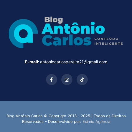
E-mail:
antoniocarlospereira21@gmail.com
Facebook
Instagram
TikTok
Blog Antônio Carlos © Copyright 2013 - 2025 | Todos os Direitos
Reservados – Desenvolvido por:
Exímio Agência