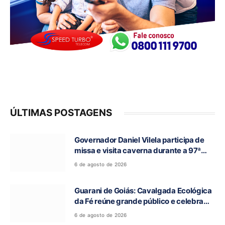
ÚLTIMAS POSTAGENS
Governador Daniel Vilela participa de
missa e visita caverna durante a 97ª
Romaria do Bom Jesus da Lapa de Terra
6 de agosto de 2026
Ronca
Guarani de Goiás: Cavalgada Ecológica
da Fé reúne grande público e celebra
tradição religiosa
6 de agosto de 2026