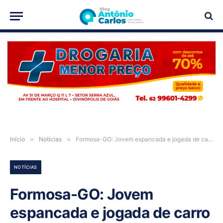
PUBLICIDADE
Início
»
Notícias
»
Formosa-GO: Jovem espancada e jogada de carro no meio de rua conta que sofre com dor: ‘Medo constante’
NOTÍCIAS
Formosa-GO: Jovem
espancada e jogada de carro