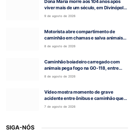
Dona Maria morre aos 104 anos após
viver mais de um século, em Divinópolis
de Goiás
9 de agosto de 2026
Motorista abre compartimento de
caminhão em chamas e salva animais
na GO-118, entre Campos Belos e Monte
8 de agosto de 2026
Alegre de Goiás
Caminhão boiadeiro carregado com
animais pega fogo na GO-118, entre
Campos Belos e Monte Alegre de Goiás
8 de agosto de 2026
Vídeo mostra momento de grave
acidente entre ônibus e caminhão que
deixou cinco mortos na GO-010, em
7 de agosto de 2026
Luziânia
SIGA-NÓS