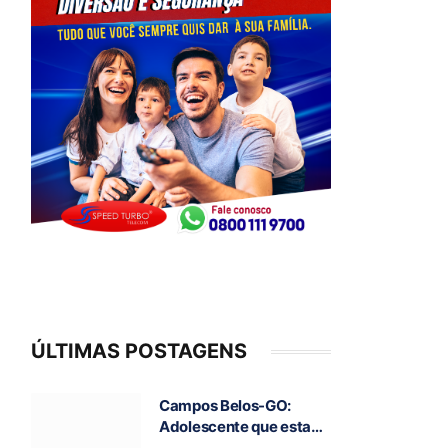
ÚLTIMAS POSTAGENS
Campos Belos-GO:
Adolescente que estava
desaparecida é