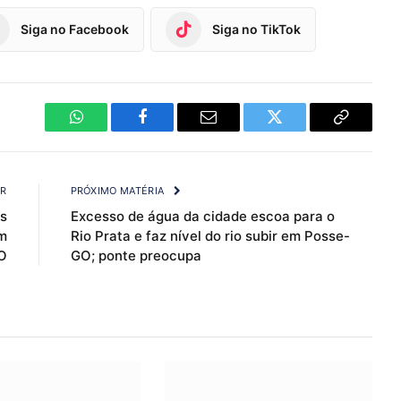
Siga no Facebook
Siga no TikTok
WhatsApp
Facebook
Email
Twitter
Copy
Link
OR
PRÓXIMO MATÉRIA
s
Excesso de água da cidade escoa para o
m
Rio Prata e faz nível do rio subir em Posse-
O
GO; ponte preocupa