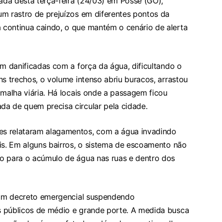
da desta terça-feira (24/03) em Posse (GO),
um rastro de prejuízos em diferentes pontos da
continua caindo, o que mantém o cenário de alerta
am danificadas com a força da água, dificultando o
ns trechos, o volume intenso abriu buracos, arrastou
 malha viária. Há locais onde a passagem ficou
a de quem precisa circular pela cidade.
s relataram alagamentos, com a água invadindo
is. Em alguns bairros, o sistema de escoamento não
o para o acúmulo de água nas ruas e dentro dos
u um decreto emergencial suspendendo
s públicos de médio e grande porte. A medida busca