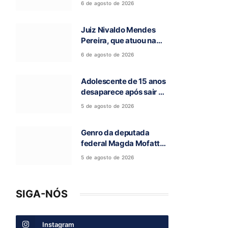
6 de agosto de 2026
encontrada
Juiz Nivaldo Mendes
Pereira, que atuou na
comarca de São
6 de agosto de 2026
Domingos-GO, morre
aos 62 anos
Adolescente de 15 anos
desaparece após sair de
casa para ir à escola, em
5 de agosto de 2026
Campos Belos-GO
Genro da deputada
federal Magda Mofatto
morre após acidente de
5 de agosto de 2026
moto na BR-153
SIGA-NÓS
Instagram