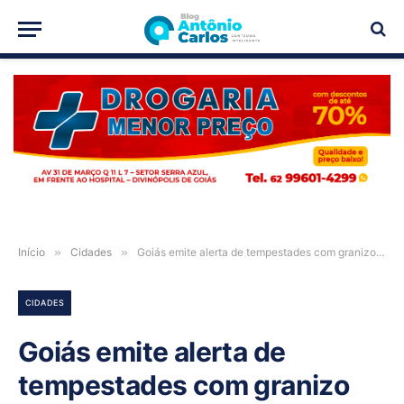
PUBLICIDADE
Início
»
Cidades
»
Goiás emite alerta de tempestades com granizo para Posse, Guarani de Goiás, Iaciara, Nova Roma e mais de 70 municípios
CIDADES
Goiás emite alerta de
tempestades com granizo