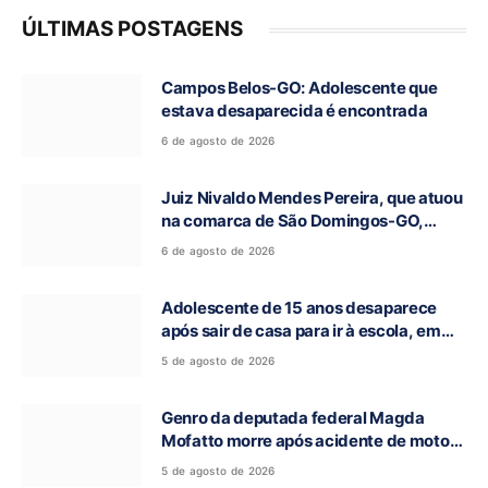
ÚLTIMAS POSTAGENS
Campos Belos-GO: Adolescente que
estava desaparecida é encontrada
6 de agosto de 2026
Juiz Nivaldo Mendes Pereira, que atuou
na comarca de São Domingos-GO,
morre aos 62 anos
6 de agosto de 2026
Adolescente de 15 anos desaparece
após sair de casa para ir à escola, em
Campos Belos-GO
5 de agosto de 2026
Genro da deputada federal Magda
Mofatto morre após acidente de moto
na BR-153
5 de agosto de 2026