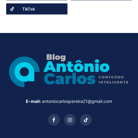
TikTok
E-mail:
antoniocarlospereira21@gmail.com
Facebook
Instagram
TikTok