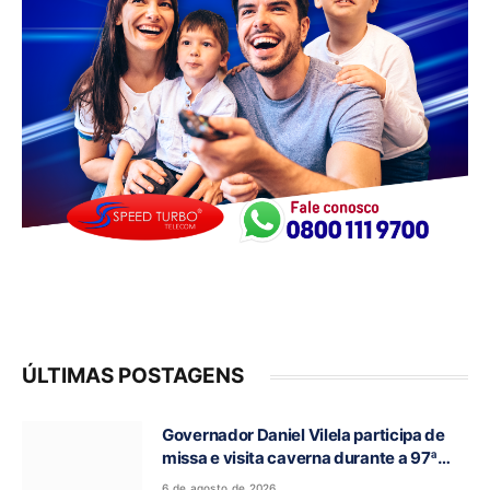
ÚLTIMAS POSTAGENS
Governador Daniel Vilela participa de
missa e visita caverna durante a 97ª
Romaria do Bom Jesus da Lapa de Terra
6 de agosto de 2026