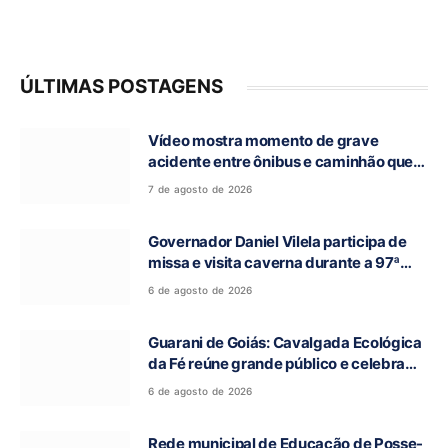
ÚLTIMAS POSTAGENS
Vídeo mostra momento de grave
acidente entre ônibus e caminhão que
deixou cinco mortos na GO-010, em
7 de agosto de 2026
Luziânia
Governador Daniel Vilela participa de
missa e visita caverna durante a 97ª
Romaria do Bom Jesus da Lapa de Terra
6 de agosto de 2026
Ronca
Guarani de Goiás: Cavalgada Ecológica
da Fé reúne grande público e celebra
tradição religiosa
6 de agosto de 2026
Rede municipal de Educação de Posse-