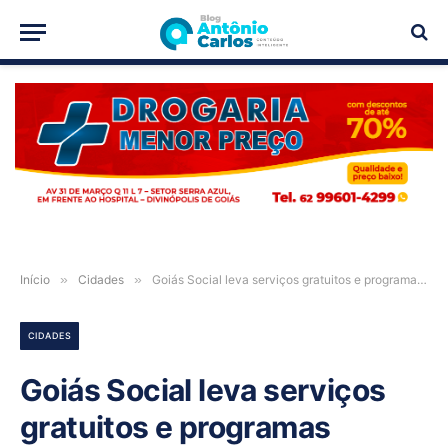
PUBLICIDADE
Início
»
Cidades
»
Goiás Social leva serviços gratuitos e programas sociais à população de Campos Belos-GO
CIDADES
Goiás Social leva serviços
gratuitos e programas