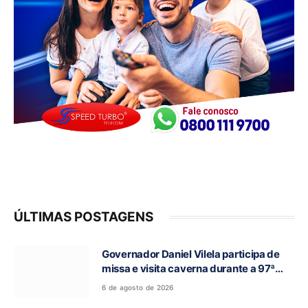
ÚLTIMAS POSTAGENS
Governador Daniel Vilela participa de
missa e visita caverna durante a 97ª
Romaria do Bom Jesus da Lapa de Terra
6 de agosto de 2026
Ronca