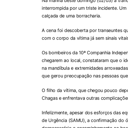
Na manhã deste domingo (02/03) a tranqu
interrompida por um triste incidente. U
calçada de uma borracharia.
A cena foi descoberta por transeuntes 
com o corpo da vítima já sem sinais vitai
Os bombeiros da 10ª Companhia Indepen
chegarem ao local, constataram que o id
na mandíbula e extremidades arroxeadas. 
que gerou preocupação nas pessoas que
O filho da vítima, que chegou pouco dep
Chagas e enfrentava outras complicaçõe
Infelizmente, apesar dos esforços das e
de Urgência (SAMU), a confirmação do ób