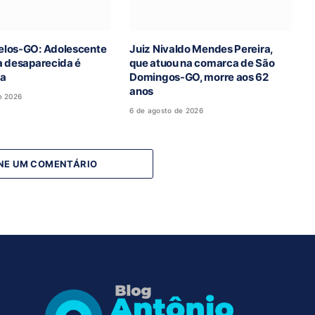
los-GO: Adolescente
Juiz Nivaldo Mendes Pereira,
a desaparecida é
que atuou na comarca de São
da
Domingos-GO, morre aos 62
anos
e 2026
6 de agosto de 2026
NE UM COMENTÁRIO