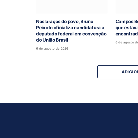
Nos braços do povo, Bruno
Campos Be
Peixoto oficializa candidatura a
que estav
deputado federal em convenção
encontra
do União Brasil
6 de agosto d
6 de agosto de 2026
ADICIO