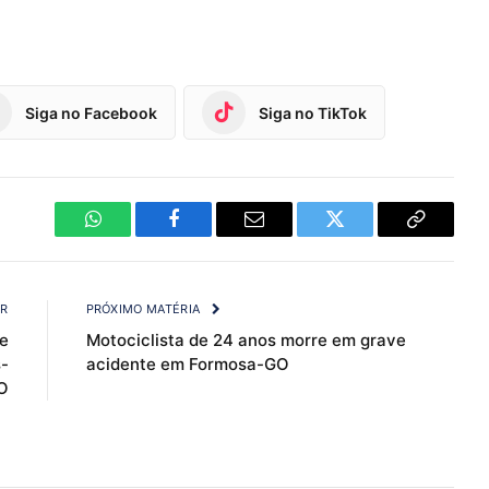
Siga no Facebook
Siga no TikTok
WhatsApp
Facebook
Email
Twitter
Copy
Link
OR
PRÓXIMO MATÉRIA
e
Motociclista de 24 anos morre em grave
s-
acidente em Formosa-GO
O