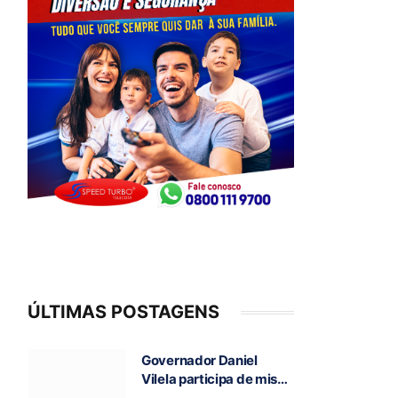
ÚLTIMAS POSTAGENS
Governador Daniel
Vilela participa de missa
e visita caverna durante