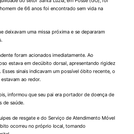
ilidade do setor Santa Luzia, em Posse (GO), foi
m homem de 66 anos foi encontrado sem vida na
que deixavam uma missa próxima e se depararam
s.
dente foram acionados imediatamente. Ao
oso estava em decúbito dorsal, apresentando rigidez
Esses sinais indicavam um possível óbito recente, o
 estavam ao redor.
ois, informou que seu pai era portador de doença de
s de saúde.
quipes de resgate e do Serviço de Atendimento Móvel
ito ocorreu no próprio local, tornando