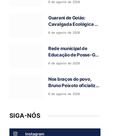
6 de agosto de 2026
a 97ª Romaria do Bom
Jesus da Lapa de Terra
Guarani de Goiás:
Ronca
Cavalgada Ecológica da
Fé reúne grande público
6 de agosto de 2026
e celebra tradição
religiosa
Rede municipal de
Educação de Posse-GO
atinge resultado
6 de agosto de 2026
histórico no Ideb
Nos braços do povo,
Bruno Peixoto oficializa
candidatura a deputado
6 de agosto de 2026
federal em convenção
do União Brasil
SIGA-NÓS
Instagram