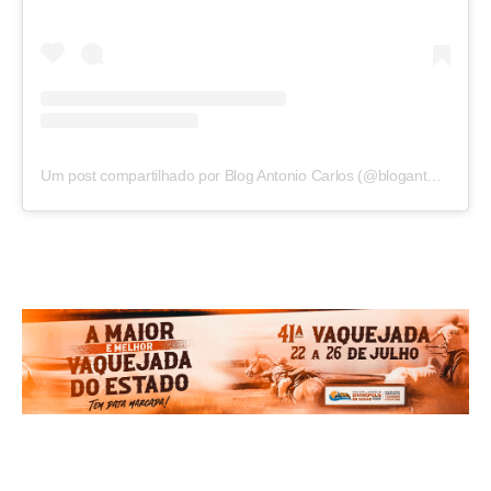
Um post compartilhado por Blog Antonio Carlos (@blogantoniocarlos)