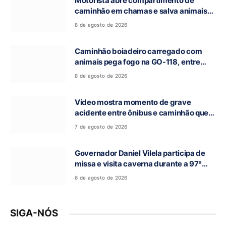
Motorista abre compartimento de
caminhão em chamas e salva animais
na GO-118, entre Campos Belos e Monte
8 de agosto de 2026
Alegre de Goiás
Caminhão boiadeiro carregado com
animais pega fogo na GO-118, entre
Campos Belos e Monte Alegre de Goiás
8 de agosto de 2026
Vídeo mostra momento de grave
acidente entre ônibus e caminhão que
deixou cinco mortos na GO-010, em
7 de agosto de 2026
Luziânia
Governador Daniel Vilela participa de
missa e visita caverna durante a 97ª
Romaria do Bom Jesus da Lapa de Terra
6 de agosto de 2026
Ronca
SIGA-NÓS